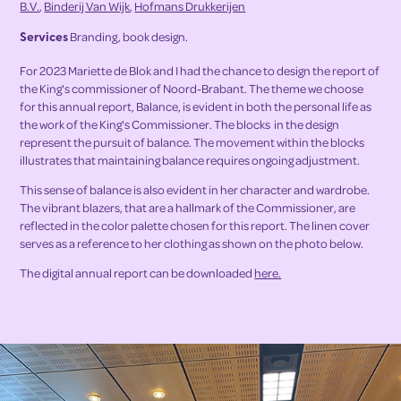
B.V.
,
Binderij Van Wijk
,
Hofmans Drukkerijen
Services
Branding, book design.
For 2023 Mariette de Blok and I had the chance to design the report of
the King's commissioner of Noord-Brabant. The theme we choose
for this annual report, Balance, is evident in both the personal life as
the work of the King's Commissioner. The blocks in the design
represent the pursuit of balance. The movement within the blocks
illustrates that maintaining balance requires ongoing adjustment.
This sense of balance is also evident in her character and wardrobe.
The vibrant blazers, that are a hallmark of the Commissioner, are
reflected in the color palette chosen for this report. The linen cover
serves as a reference to her clothing as shown on the photo below.
The digital annual report can be downloaded
here.